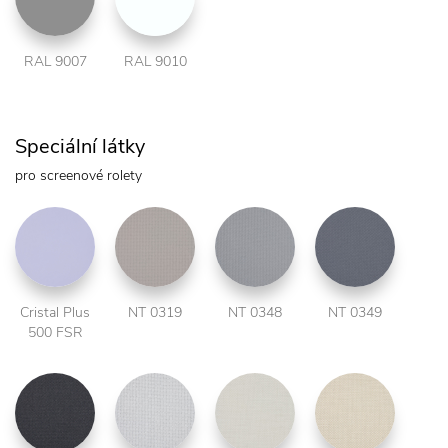
RAL 9007
RAL 9010
Speciální látky
pro screenové rolety
Cristal Plus
NT 0319
NT 0348
NT 0349
500 FSR