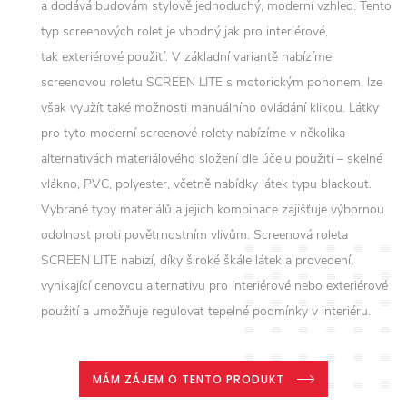
a dodává budovám stylově jednoduchý, moderní vzhled. Tento
typ screenových rolet je vhodný jak pro interiérové,
tak exteriérové použití. V základní variantě nabízíme
screenovou roletu SCREEN LITE s motorickým pohonem, lze
však využít také možnosti manuálního ovládání klikou. Látky
pro tyto moderní screenové rolety nabízíme v několika
alternativách materiálového složení dle účelu použití – skelné
vlákno, PVC, polyester, včetně nabídky látek typu blackout.
Vybrané typy materiálů a jejich kombinace zajišťuje výbornou
odolnost proti povětrnostním vlivům. Screenová roleta
SCREEN LITE nabízí, díky široké škále látek a provedení,
vynikající cenovou alternativu pro interiérové nebo exteriérové
použití a umožňuje regulovat tepelné podmínky v interiéru.
MÁM ZÁJEM O TENTO PRODUKT