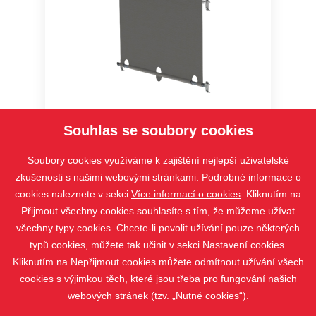
SCREEN SKY
Souhlas se soubory cookies
Soubory cookies využíváme k zajištění nejlepší uživatelské
zkušenosti s našimi webovými stránkami. Podrobné informace o
cookies naleznete v sekci
Více informací o cookies
. Kliknutím na
Přijmout všechny cookies souhlasíte s tím, že můžeme užívat
všechny typy cookies. Chcete-li povolit užívání pouze některých
typů cookies, můžete tak učinit v sekci Nastavení cookies.
Kliknutím na Nepřijmout cookies můžete odmítnout užívání všech
cookies s výjimkou těch, které jsou třeba pro fungování našich
webových stránek (tzv. „Nutné cookies“).
PRODUKTY