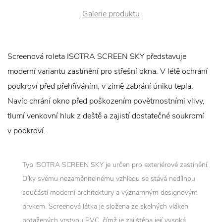
Galerie produktu
Screenová roleta ISOTRA SCREEN SKY představuje
moderní variantu zastínění pro střešní okna. V létě ochrání
podkroví před přehříváním, v zimě zabrání úniku tepla.
Navíc chrání okno před poškozením povětrnostními vlivy,
tlumí venkovní hluk z deště a zajistí dostatečné soukromí
v podkroví.
Typ ISOTRA SCREEN SKY je určen pro exteriérové zastínění.
Díky svému nezaměnitelnému vzhledu se stává nedílnou
součástí moderní architektury a významným designovým
prvkem. Screenová látka je složena ze skelných vláken
potažených vrstvou PVC, čímž je zajištěna její vysoká