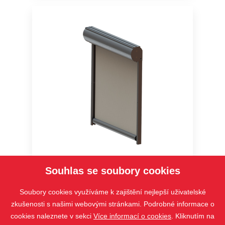
SCREEN GW
Souhlas se soubory cookies
Soubory cookies využíváme k zajištění nejlepší uživatelské
zkušenosti s našimi webovými stránkami. Podrobné informace o
cookies naleznete v sekci
Více informací o cookies
. Kliknutím na