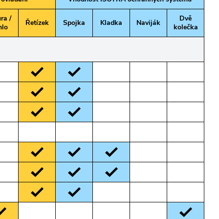
ra /
Dvě
Řetízek
Spojka
Kladka
Naviják
hlo
kolečka