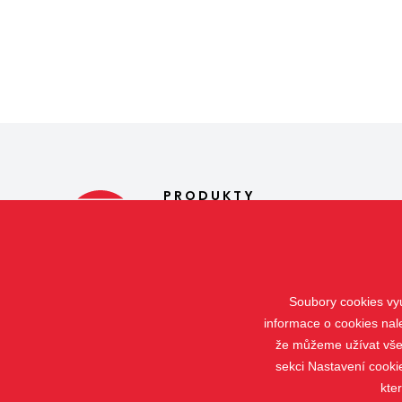
PRODUKTY
Žaluzie
Rolety
Verandy
Screeny
Soubory cookies vyu
informace o cookies nal
že můžeme užívat všech
sekci Nastavení cooki
kte