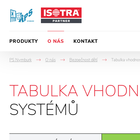
PRODUKTY
O NÁS
KONTAKT
PS Nymburk
O nás
Bezpečnost dětí
Tabulka vhodno
->
->
->
TABULKA VHODN
SYSTÉMŮ