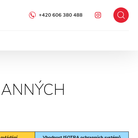
+420 606 380 488
Instagram
RANNÝCH
 ovládání
Vhodnost ISOTRA ochranných systémů