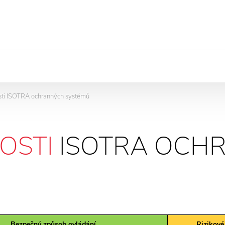
sti ISOTRA ochranných systémů
OSTI
ISOTRA OCH
Bezpečný způsob ovládání
Rizikové