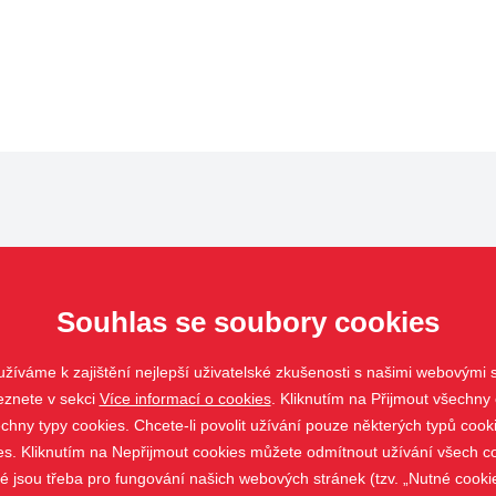
Pergoly
Markýzy
Souhlas se soubory cookies
Ostatní
žíváme k zajištění nejlepší uživatelské zkušenosti s našimi webovými
eznete v sekci
Více informací o cookies
. Kliknutím na Přijmout všechny 
ny typy cookies. Chcete-li povolit užívání pouze některých typů cooki
es. Kliknutím na Nepřijmout cookies můžete odmítnout užívání všech co
ré jsou třeba pro fungování našich webových stránek (tzv. „Nutné cookie