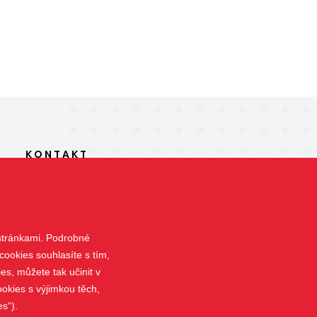
KONTAKT
+420 606 380 488
p.secky@email.cz
 stránkami. Podrobné
Palackého 83/41, 288 02 Nymburk
cookies souhlasíte s tím,
es, můžete tak učinit v
okies s výjimkou těch,
s“).