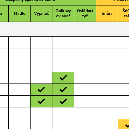
Dálkový
Ovládací
Šňů
ka
Madlo
Vypínač
Šňůra
ovladač
tyč
tá