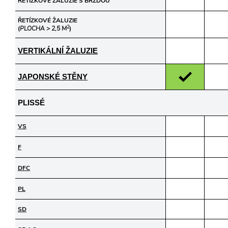
ŘETÍZKOVÉ ŽALUZIE S BRZDOU
ŘETÍZKOVÉ ŽALUZIE
2
(
PLOCHA > 2,5 M
)
VERTIKÁLNÍ ŽALUZIE
JAPONSKÉ STĚNY
PLISSÉ
VS
F
DFC
PL
SD