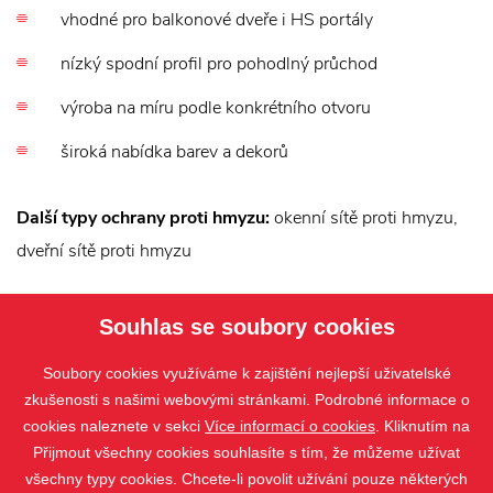
vhodné pro balkonové dveře i HS portály
nízký spodní profil pro pohodlný průchod
výroba na míru podle konkrétního otvoru
široká nabídka barev a dekorů
Další typy ochrany proti hmyzu:
okenní sítě proti hmyzu,
dveřní sítě proti hmyzu
Další typy sítí proti hmyzu:
sítě proti hmyzu
,
okenní sítě
Souhlas se soubory cookies
proti hmyzu
,
dveřní sítě proti hmyzu
Soubory cookies využíváme k zajištění nejlepší uživatelské
zkušenosti s našimi webovými stránkami. Podrobné informace o
cookies naleznete v sekci
Více informací o cookies
. Kliknutím na
Přijmout všechny cookies souhlasíte s tím, že můžeme užívat
všechny typy cookies. Chcete-li povolit užívání pouze některých