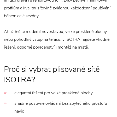
imitaci dřeva i s renolitovou fólií. Díky pevným hliníkovým
profilům a kvalitní síťovině zvládnou každodenní používání i
během celé sezóny.
Ať už řešíte moderní novostavbu, velké prosklené plochy
nebo pohodlný vstup na terasu, v ISOTRA najdete vhodné
řešení, odborné poradenství i montáž na místě.
Proč si vybrat plisované sítě
ISOTRA?
elegantní řešení pro velké prosklené plochy
snadné posuvné ovládání bez zbytečného prostoru
navíc