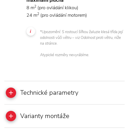
maximální plocha
2
8 m
(pro ovládání klikou)
2
24 m
(pro ovládání motorem)
*Upozornění: S rostoucí šířkou žaluzie klesá třída její
odolnosti vůči větru – viz Odolnost proti větru, níže
na stránce.
Atypické rozměry nevyrábíme.
Technické parametry
Varianty montáže