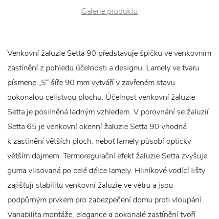
Galerie produktu
Venkovní žaluzie Setta 90 představuje špičku ve venkovním
zastínění z pohledu účelnosti a designu. Lamely ve tvaru
písmene „S“ šíře 90 mm vytváří v zavřeném stavu
dokonalou celistvou plochu. Účelnost venkovní žaluzie
Setta je posilněná ladným vzhledem. V porovnání se žaluzií
Setta 65 je venkovní okenní žaluzie Setta 90 vhodná
k zastínění větších ploch, neboť lamely působí opticky
větším dojmem. Termoregulační efekt žaluzie Setta zvyšuje
guma vlisovaná po celé délce lamely. Hliníkové vodící lišty
zajišťují stabilitu venkovní žaluzie ve větru a jsou
podpůrným prvkem pro zabezpečení domu proti vloupání.
Variabilita montáže, elegance a dokonalé zastínění tvoří