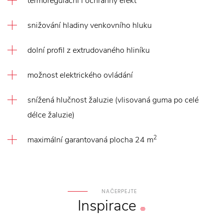
termoregulační i ochranný efekt
snižování hladiny venkovního hluku
dolní profil z extrudovaného hliníku
možnost elektrického ovládání
snížená hlučnost žaluzie (vlisovaná guma po celé
délce žaluzie)
2
maximální garantovaná plocha 24 m
NAČERPEJTE
Inspirace